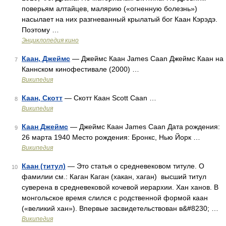
поверьям алтайцев, малярию («огненную болезнь»)
насылает на них разгневанный крылатый бог Каан Кэрэдэ.
Поэтому …
Энциклопедия кино
Каан, Джеймс
— Джеймс Каан James Caan Джеймс Каан на
7
Каннском кинофестивале (2000) …
Википедия
Каан, Скотт
— Скотт Каан Scott Caan …
8
Википедия
Каан Джеймс
— Джеймс Каан James Caan Дата рождения:
9
26 марта 1940 Место рождения: Бронкс, Нью Йорк …
Википедия
Каан (титул)
— Это статья о средневековом титуле. О
10
фамилии см.: Каган Каган (хакан, хаган) высший титул
суверена в средневековой кочевой иерархии. Хан ханов. В
монгольское время слился с родственной формой каан
(«великий хан»). Впервые засвидетельствован в&#8230; …
Википедия