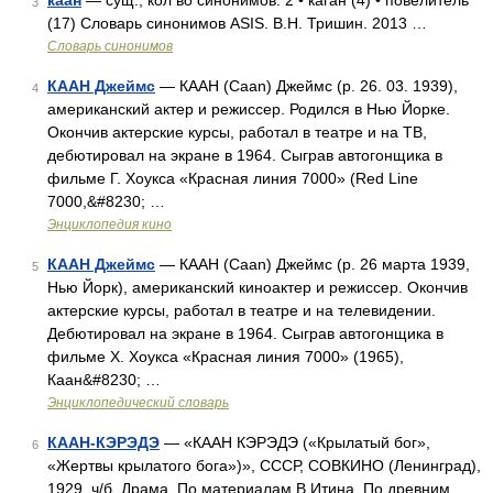
каан
— сущ., кол во синонимов: 2 • каган (4) • повелитель
3
(17) Словарь синонимов ASIS. В.Н. Тришин. 2013 …
Словарь синонимов
КААН Джеймс
— КААН (Caan) Джеймс (р. 26. 03. 1939),
4
американский актер и режиссер. Родился в Нью Йорке.
Окончив актерские курсы, работал в театре и на ТВ,
дебютировал на экране в 1964. Сыграв автогонщика в
фильме Г. Хоукса «Красная линия 7000» (Red Line
7000,&#8230; …
Энциклопедия кино
КААН Джеймс
— КААН (Caan) Джеймс (р. 26 марта 1939,
5
Нью Йорк), американский киноактер и режиссер. Окончив
актерские курсы, работал в театре и на телевидении.
Дебютировал на экране в 1964. Сыграв автогонщика в
фильме Х. Хоукса «Красная линия 7000» (1965),
Каан&#8230; …
Энциклопедический словарь
КААН-КЭРЭДЭ
— «КААН КЭРЭДЭ («Крылатый бог»,
6
«Жертвы крылатого бога»)», СССР, СОВКИНО (Ленинград),
1929, ч/б. Драма. По материалам В.Итина. По древним