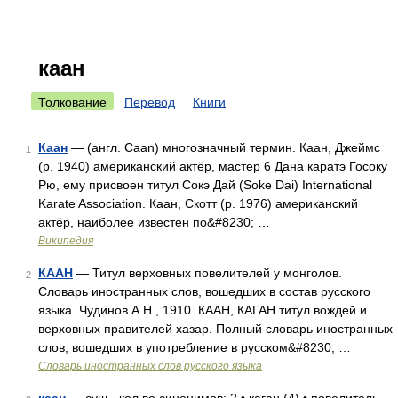
каан
Толкование
Перевод
Книги
Каан
— (англ. Caan) многозначный термин. Каан, Джеймс
1
(р. 1940) американский актёр, мастер 6 Дана каратэ Госоку
Рю, ему присвоен титул Сокэ Дай (Soke Dai) International
Karate Association. Каан, Скотт (р. 1976) американский
актёр, наиболее известен по&#8230; …
Википедия
КААН
— Титул верховных повелителей у монголов.
2
Словарь иностранных слов, вошедших в состав русского
языка. Чудинов А.Н., 1910. КААН, КАГАН титул вождей и
верховных правителей хазар. Полный словарь иностранных
слов, вошедших в употребление в русском&#8230; …
Словарь иностранных слов русского языка